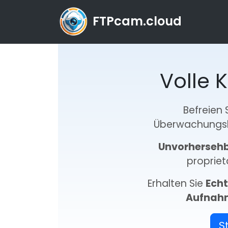
FTPcam.cloud
Volle K
Befreien 
Überwachungsk
Unvorhersehb
propriet
Erhalten Sie
Echt
Aufnah
S