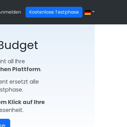
Anmelden
Kostenlose Testphase
s Budget
t all Ihre
chen Plattform
.
nt ersetzt alle
estphase.
em Klick auf Ihre
ssenheit.
se