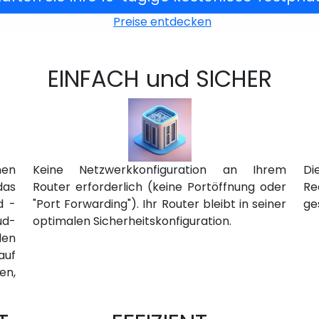
Preise entdecken
EINFACH und SICHER
nen
Keine Netzwerkkonfiguration an Ihrem
D
das
Router erforderlich (keine Portöffnung oder
Re
d -
"Port Forwarding"). Ihr Router bleibt in seiner
ge
ud-
optimalen Sicherheitskonfiguration.
den
auf
en,