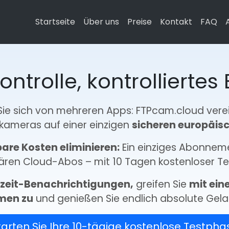
Startseite
Über uns
Preise
Kontakt
FAQ
ontrolle, kontrollierte
Sie sich von mehreren Apps: FTPcam.cloud verein
ameras auf einer einzigen
sicheren europäis
are Kosten eliminieren:
Ein einziges Abonneme
ären Cloud-Abos – mit 10 Tagen kostenloser T
zeit-Benachrichtigungen,
greifen Sie
mit ein
men zu
und genießen Sie endlich absolute Gela
tarten Sie Ihre 10-tägige kostenlose Testpha